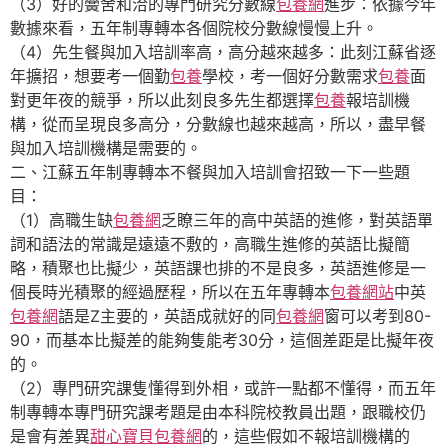
（3）好的黌舍和洽的專門研究分數線
包養網
進步：依據今年
數據來看，五年制專轉本各個院校分數線慢慢上升。
（4）先生餐與加入培訓率高，高分越來越多：此刻江蘇省逐
年擴招，想要考一個勤
包養
學校，考一個好分數需求
包養
面
對更年夜的競爭，所以此刻良多先生都選擇
包養
報培訓機
構，從而呈現良多高分，分數線也越來越高，所以，盡早餐
與加入培訓機構是需要的。
二、江蘇五年制專轉本不餐與加入培訓會招致一下一些題
目：
（1）高職生缺
包養網
乏瞭三年的高中英語的進修，對英語單
詞和語法的常識是遠遠不敷的，高職生進修的英語比擬簡
略，積聚也比擬少，英語課也排的不是良多，英語進修是一
個長時光積聚的經過歷程，所以在五年專轉本
包養網站
中英
包養網
語是Z主要的，英語成就好的同
包養網
窗可以考到80-
90，而基本比擬差的能夠隻能考30分，這個差距是比擬年夜
的。
（2）專門研究課隻懂得到外相，或許一點都不懂得，而五年
制專轉本專門研究課考題是由本科院校教員出題，跟職校仍
是會有差異
甜心寶貝包養網
的，這些假如不報培訓機構的