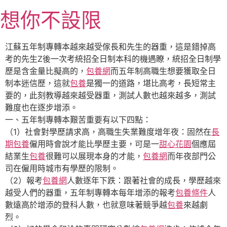
跳
想你不設限
至
主
要
江蘇五年制專轉本越來越受傢長和先生的器重，這是錯掉高
內
考的先生Z後一次考統招全日制本科的機遇瞭，統招全日制學
容
歷是含金量比擬高的，
包養網
而五年制高職生想要獲取全日
制本迷信歷，這就
包養
是獨一的道路，堪比高考，長短常主
要的，此刻教導越來越受器重，測試人數也越來越多，測試
難度也在逐步增添。
一、五年制專轉本艱苦重要有以下四點：
（1）社會對學歷請求高，高職生失業難度增年夜：固然在
長
期包養
僱用時會說才能比學歷主要，可是一
甜心花園
個應屆
結業生
包養
很難可以展現本身的才能，
包養網
而年夜部門公
司在僱用時城市有學歷的限制。
（2）報考
包養網
人數逐年下跌：跟著社會的成長，學歷越來
越受人們的器重，五年制專轉本每年增添的報考
包養條件
人
數遠高於增添的登科人數，也就意味著競爭越
包養
來越劇
烈。