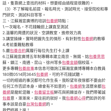
話，隻靠網上查找的材料，想要經由過程是很難的。
（3）不了解報名前提、報名時光、測試時光、接受院校和專
門研究、測試科目等等。
三、江蘇瀚宣廣博的培訓
包養網
特點：
1.一次報名，不花錢輪迴上課直至測試
2.溫馨的周遭的狀況、空調教室，進修效力高
3.講堂操練，實時把握先生的情形，有針對性
包養網
的教導
4.考前重難點教導
5.嚴
包養合約
厲履行每位先生打卡上課
6.江蘇瀚宣廣博五年制專轉本建立南京、無錫、姑
包養意思
蘇、鎮江、南通、昆山、徐州等多
包養金額
個校區。
更多專轉
包養故事
本信息可徵詢江蘇瀚宣廣博專轉本白教員
180微0514同3645
包養網
，可約不花錢試聽。
一切的經過的事況都可化作生長，我盼望年夜傢都不要由於
任何工作否認本身，總會有不如意的，
包養網
生涯歷來都
包
養網
是龍蛇混雜，
包養留言板
鮮花與荊棘並存，我們帶著誠
包養
意，漸漸來，是往前的就好。我
包養網心得
們如許的年
事本該是自豪
台灣包養網
的。
我們終將上岸！