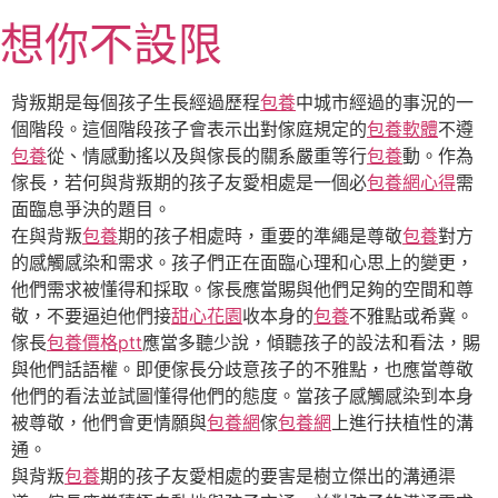
跳
想你不設限
至
主
要
背叛期是每個孩子生長經過歷程
包養
中城市經過的事況的一
內
個階段。這個階段孩子會表示出對傢庭規定的
包養軟體
不遵
容
包養
從、情感動搖以及與傢長的關系嚴重等行
包養
動。作為
傢長，若何與背叛期的孩子友愛相處是一個必
包養網心得
需
面臨息爭決的題目。
在與背叛
包養
期的孩子相處時，重要的準繩是尊敬
包養
對方
的感觸感染和需求。孩子們正在面臨心理和心思上的變更，
他們需求被懂得和採取。傢長應當賜與他們足夠的空間和尊
敬，不要逼迫他們接
甜心花園
收本身的
包養
不雅點或希冀。
傢長
包養價格ptt
應當多聽少說，傾聽孩子的設法和看法，賜
與他們話語權。即便傢長分歧意孩子的不雅點，也應當尊敬
他們的看法並試圖懂得他們的態度。當孩子感觸感染到本身
被尊敬，他們會更情願與
包養網
傢
包養網
上進行扶植性的溝
通。
與背叛
包養
期的孩子友愛相處的要害是樹立傑出的溝通渠