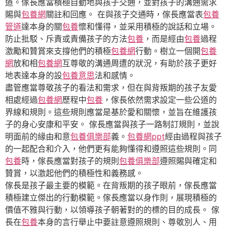
道。傢長應當積極自動地與孩子交通，並對孩子的溝通需求
賜與
包養網
關註和回應。 在與孩子交通時，傢長應當表
包養
管道
達本身的關
包養
懷和懂得，並采用積極的說話和立場。
防止批駁、斥責或責備孩子的方法
包養
，而是經由
包養
過程
激勵和贊賞來支撐他們的積極
包養網
行動。樹立一個開
包養
網
放和相
包養網
互尊敬的溝通周遭的狀況，有助於孩子更好
地表達本身的設
包養意思
法和感情。
盡管應當尊敬孩子的看法和需求，但在與背叛期的孩子友愛
相處經過
包養網
歷程中
包養
，傢長依然需求設定一些公道的
界線和規則。這些規則應當是基於愛和關懷，並旨在維護孩
子的身心安康和平安。 傢長應當與孩子一路制訂規則，並說
明面前的緣由和意
包養俱樂部
義。
包養網ppt
經由過程與孩子
的一起配合和介入，他們更有能夠懂得和遵照這些規則。同
包養
時，傢長應當對孩子的規則
包養俱樂部
遵照賜與確定和
贊賞，以激起他們的積極性和義務感。
傢長是孩子最主要的模範。在背叛期的孩子眼前，傢長應當
積極建立傑出的行動模範。傢長應當以身作則，展現積極的
價值不雅與行動，以領導孩子朝著對的的標的目的成長。 傢
長在
包養
本身的言行舉止中要註意遵照規則、尊敬別人、用