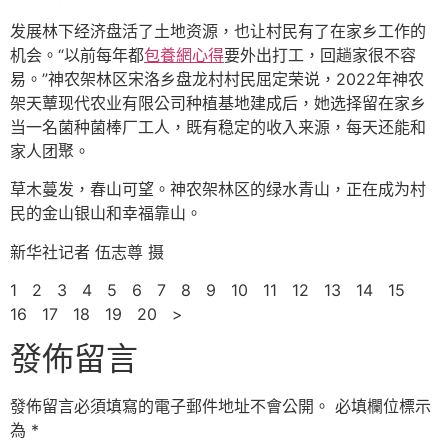
发展林下经济盘活了土地资源，也让村民有了在家乡工作的
机会。“以前每年都
包養網心得
要外出打工，回趟家很不容
易。”神农架林区宋洛乡盘龙村村民屈定荣说，2022年神农
架天蕈现代农业有限公司种植基地建成后，她选择留在家乡
当一名菌种菌棒厂工人，既有稳定的收入来源，每天还能和
家人团聚。
草木蔓发，春山可望。神农架林区的绿水青山，正在成为村
民的金山银山和幸福靠山。
新华社记者 伍志尊 摄
1 2 3 4 5 6 7 8 9 10 11 12 13 14 15
16 17 18 19 20 >
發佈留言
發佈留言必須填寫的電子郵件地址不會公開。
必填欄位標示
為
*