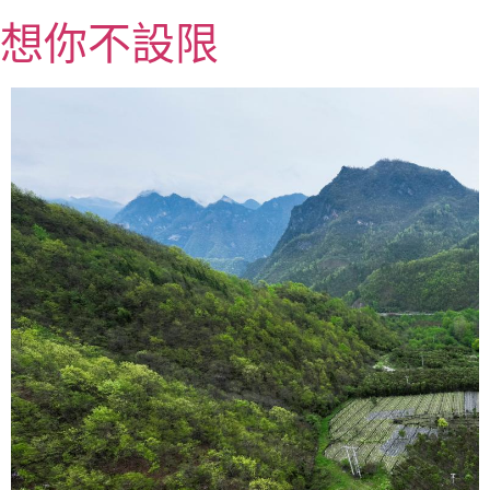
跳
想你不設限
至
主
要
內
容