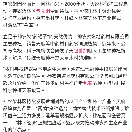
神农架因林而建、因林而兴。2000年起，天然林保护工程启
动，神农架林区
包養網
全面禁伐。林区依托林下资源优势，
调整产业结构，探索出林药、林蜂、林菌等林下产业模式，
盘活林下“金库”。
立足于神农架“药罐子”的天然优势，神农架道地药材有限公司
主要种植、销售天麻等中药材和药食同源植物。近年来，公
司与高校、科研机构联合研发了天
包養網
麻人工菌棒种植技
术，解决了传统天麻种植需大量木材的难题。
“我们寻找神农架本地原生天麻，通过现代育种手段培育出因
地适宜的优良品种。”神农架道地药材有限公司常务副总经理
郭永兵介绍，他们正逐步向村民推广新
包養
品种，指导村民
科学种植天麻致富。
神农架林区持续发展适销对路的林下产业和林业产品。天麻
品牌优势凸显，“两菌”良种选育、菌棒替代技术不断推进；珍
稀菌产业活力迸发；淫羊藿规模逐步扩大，种植面积全省第
一……“林下经济”正加速盘活，逐步成为推动神农架生态产业
化的新亮点。