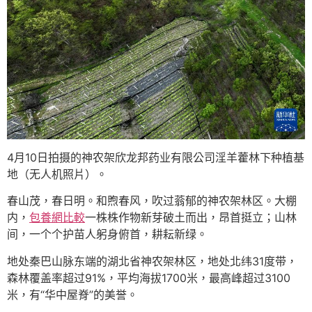
4月10日拍摄的神农架欣龙邦药业有限公司淫羊藿林下种植基
地（无人机照片）。
春山茂，春日明。和煦春风，吹过蓊郁的神农架林区。大棚
内，
包養網比較
一株株作物新芽破土而出，昂首挺立；山林
间，一个个护苗人躬身俯首，耕耘新绿。
地处秦巴山脉东端的湖北省神农架林区，地处北纬31度带，
森林覆盖率超过91%，平均海拔1700米，最高峰超过3100
米，有“华中屋脊”的美誉。