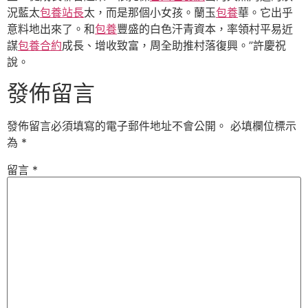
況藍太
包養站長
太，而是那個小女孩。蘭玉
包養
華。它出乎
意料地出來了。和
包養
豐盛的白色汗青資本，率領村平易近
謀
包養合約
成長、增收致富，周全助推村落復興。”許慶祝
說。
發佈留言
發佈留言必須填寫的電子郵件地址不會公開。
必填欄位標示
為
*
留言
*