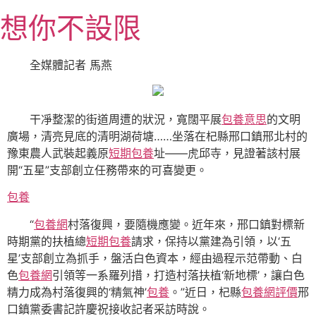
跳
想你不設限
至
主
要
全媒體記者 馬燕
內
容
干凈整潔的街道周遭的狀況，寬闊平展
包養意思
的文明
廣場，清亮見底的清明湖荷塘……坐落在杞縣邢口鎮邢北村的
豫東農人武裝起義原
短期包養
址——虎邱寺，見證著該村展
開“五星”支部創立任務帶來的可喜變更。
包養
“
包養網
村落復興，要隨機應變。近年來，邢口鎮對標新
時期黨的扶植總
短期包養
請求，保持以黨建為引領，以‘五
星’支部創立為抓手，盤活白色資本，經由過程示范帶動、白
色
包養網
引領等一系羅列措，打造村落扶植‘新地標’，讓白色
精力成為村落復興的‘精氣神’
包養
。”近日，杞縣
包養網評價
邢
口鎮黨委書記許慶祝接收記者采訪時說。