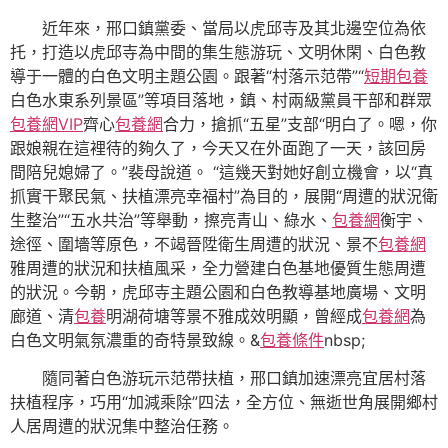
近年來，邢口鎮黨委、當局以虎邱寺及其北邊空位為依
托，打造以虎邱寺為中間的集生態游玩、文明休閑、白色教
導于一體的白色文明主題公園。跟著“村落示范帶”“
短期包養
白色水東系列景區”等項目落地，鎮、村兩級黨員干部和群眾
包養網VIP
齊心
包養網
合力，搶抓“五星”支部“明白了。嗯，你
跟娘親在這裡待的夠久了，今天又在外面跑了一天，該回房
間陪兒媳婦了。”裴母說道。 “這幾天對她好創立機會，以“真
抓實干聚民氣、扶植漂亮幸福村”為目的，展開“周遭的狀況衛
生整治”“五水共治”等舉動，擦亮青山、綠水、
包養網
衡宇、
途徑、圍墻等原色，不竭晉陞衛生周遭的狀況、景不
包養網
雅周遭的狀況和扶植風采，全力營建白色基地優質生態周遭
的狀況。今朝，虎邱寺主題公園和白色教導基地廣場、文明
廊道、清
包養
明湖荷塘等景不雅成效明顯，曾經成
包養網
為
白色文明氣氛濃重的奇特景致線。&
包養條件
nbsp;
隨同著白色游玩示范帶扶植，邢口鎮加速漂亮宜居村落
扶植程序，巧用“加減乘除”四法，全方位、無逝世角展開鄉村
人居周遭的狀況集中整治任務。