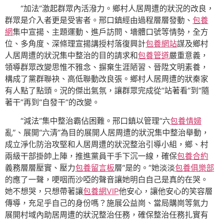
“加法”激起群眾內活潑力。鄉村人居周遭的狀況的改良，
群眾是介入者更是受害者。邢口鎮經由過程層層發動、
包養
網
集中宣揚、主題運動、進戶訪問、墻體口號等情勢，全方
位、多角度、深條理宣揚講授村落復興計
包養網站
謀及鄉村
人居周遭的狀況集中整治的目的請求和
包養管道
嚴重意義，
領導群眾改變思惟不雅念、摒棄生涯陋習、晉陞文明素養，
構成了黨群聯袂、高低聯動改良張。鄉村人居周遭的狀秦家
有人點了點頭。況的傑出氣氛，讓群眾完成從“站著看”到“隨
著干”再到“自發干”的改變。
“減法”集中整治霸佔困難。邢口鎮以管理“六
包養情婦
亂”、展開“六清”為目的展開人居周遭的狀況集中整治舉動，
成立淨化防治攻堅和人居周遭的狀況整治引導小組，鄉、村
兩級干部掛帥上陣，推進黨員干手下沉一線，確保
包養合約
義務層層壓實、壓力
包養留言板
層“是的。”她淡淡
包養俱樂部
的應了一聲，哽咽而沙啞的聲音讓她明白自己是真的在哭。
她不想哭，只想帶著讓
包養網VIP
他安心，讓他安心的笑容層
傳導，充足乎自己的身份嗎？施展公益崗、當局購崗等氣力
展開村域內助居周遭的狀況整治任務，確保整治任務扎實有