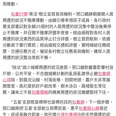
用推動。
包養行情
“乘法”樹立宜居長效機制。邢口鎮靜期展開人居
周遭的狀況不雅摩運動，由鎮引導率領班子成員、各行政村
黨支部書記對全鎮25個村的人居周遭的狀況集中整治後果停
止不雅摩，并召開不雅摩評選年夜會。經由過程對各村人居
周遭的狀況東西的品質停止打分評選，樹立賞罰軌制，依據
分數高下實行獎罰；經由過程交通和評選，實時總結任務經
歷、交通任務方式，催促各村樹立任務長效機制，確保人居
周遭的狀況整治常抓不懈。
“除法”減少城鄉周遭的狀況差距。邢口鎮對嚴重影響村容
戶貌、公共平安、不合適城鄉計劃的亂搭亂建停止撤
包養網
心得
除，對路況沿線、村落街巷、田間地頭、農戶天井等展
開督查，高尺度抓好戶廁改革、樹木涂白、路域衛生等任
務，讓來之不易
包養價格
的精美周遭的狀況連續堅持下往。
“‘五星’支部既是標桿也是標的目的
包養網
。下一個步驟，
邢口鎮將把‘五星’支部創立與聚民氣、惠平
包養甜心網
易近
生、促成長聯合起來，依托傑
台灣包養網
出的天然周遭的狀