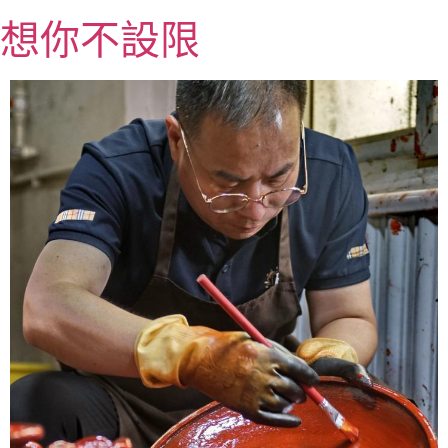
跳
想你不設限
至
主
要
內
容