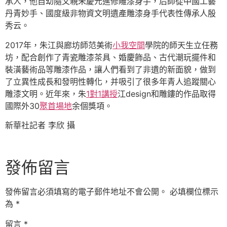
承人，他自幼隨父親朱慶元進修雕漆身手，后師從中國工藝
丹青妙手、國度級非物資文明遺產雕漆身手代表性傳承人殷
秀云。
2017年，朱江與廊坊師范美術
小我空間
學院的師天生立任務
坊，配合創作了青瓷雕漆茶具、婚慶飾品、古代潮玩擺件和
裝潢藝術品等雕漆作品，讓人們看到了非遺的新面貌，做到
了立異性成長和發明性轉化，并吸引了很多年青人追蹤關心
雕漆文明。近年來，朱
1對1講授
江design和雕鏤的作品取得
國際外30
聚首場地
余個獎項。
新華社記者 李欣 攝
發佈留言
發佈留言必須填寫的電子郵件地址不會公開。
必填欄位標示
為
*
留言
*