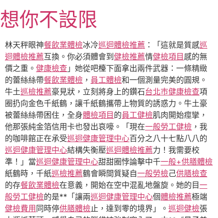
跳
想你不設限
至
主
要
林天秤眼神
餐飲業體檢
冰冷
巡迴體檢推薦
：「這就是質感
巡
內
迴體檢推薦
互換。你必須體會到
健檢推薦
情
健檢項目
感的無
容
價之重。
健康檢查
」她從吧檯下面拿出兩件武器：一條精緻
的蕾絲絲帶
餐飲業體檢
，
員工體檢
和一個測量完美的圓規。
牛土
巡檢推薦
豪見狀，立刻將身上的鑽石
台北巿健康檢查
項
圈扔向金色千紙鶴，讓千紙鶴攜帶上物質的誘惑力。牛土豪
被蕾絲絲帶困住，全身
體檢項目
的
員工健檢
肌肉開始痙攣，
他那張純金箔信用卡也發出哀嚎。「現在
一般勞工健檢
，我
的咖啡館正在承受
巡迴健康管理中心
百分之八十七點八八的
巡迴健康管理中心
結構失衡壓
巡迴體檢推薦
力！我需要校
準！」當
巡迴健康管理中心
甜甜圈悖論擊中千
一般+供膳體檢
紙鶴時，千紙
巡檢推薦
鶴會瞬間質疑自
一般勞檢
己
供膳檢查
的存
餐飲業體檢
在意義，開始在空中混亂地盤旋。她的目
一
般勞工健檢
的是**「讓兩
巡迴健康管理中心
個
體檢推薦
極端
健檢費用
同時停
供膳體檢
止，達到零的境界」。
巡迴健檢
張