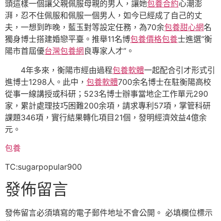
頭這樣一個讓父親佩服母親的男人，讓她
包養合約
心潮澎
湃，忍不住佩服和佩服一個男人，如今已經成了自己的丈
夫，一想到昨晚，藍玉對等設定任務，為70余
包養甜心網
名
獨身博士搭建婚戀平臺。推舉11名博
包養價格
包養
士進選“衡
陽市首屆優
台灣包養網
良專家人才”。
4年多來，衡陽市經由過程
包養軟體
一起配合引才形式引
進博士1298人。此中，
包養軟體
700余名博士在駐衡陽高校
從事一線講授或科研；523名博士辦事當地企工作單元290
家，累計處理技巧困難200余項，請求專利57項，掌管科研
課題346項，實行結果轉化項目21個，發明經濟效益4億余
元。
包養
TC:sugarpopular900
發佈留言
發佈留言必須填寫的電子郵件地址不會公開。
必填欄位標示