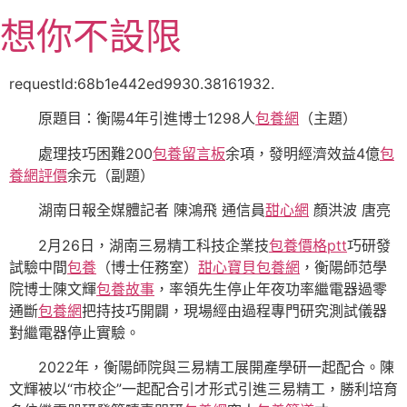
跳
想你不設限
至
主
要
requestId:68b1e442ed9930.38161932.
內
原題目：衡陽4年引進博士1298人
包養網
（主題）
容
處理技巧困難200
包養留言板
余項，發明經濟效益4億
包
養網評價
余元（副題）
湖南日報全媒體記者 陳鴻飛 通信員
甜心網
顏洪波 唐亮
2月26日，湖南三易精工科技企業技
包養價格ptt
巧研發
試驗中間
包養
（博士任務室）
甜心寶貝包養網
，衡陽師范學
院博士陳文輝
包養故事
，率領先生停止年夜功率繼電器過零
通斷
包養網
把持技巧開闢，現場經由過程專門研究測試儀器
對繼電器停止實驗。
2022年，衡陽師院與三易精工展開產學研一起配合。陳
文輝被以“市校企”一起配合引才形式引進三易精工，勝利培育