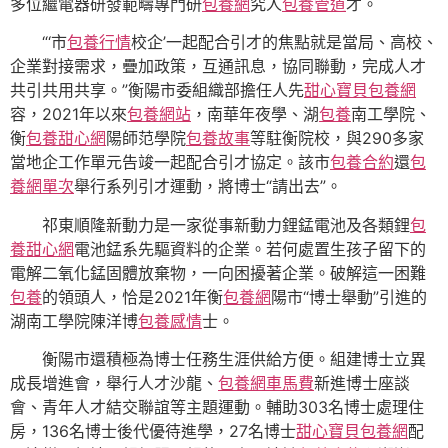
多位繼電器研發範疇專門研
包養網
究人
包養管道
才。
“‘市
包養行情
校企’一起配合引才的焦點就是當局、高校、
企業對接需求，疊加政策，互通訊息，協同聯動，完成人才
共引共用共享。”衡陽市委組織部擔任人先
甜心寶貝包養網
容，2021年以來
包養網站
，南華年夜學、湖
包養
南工學院、
衡
包養甜心網
陽師范學院
包養故事
等駐衡院校，與290多家
當地企工作單元告竣一起配合引才協定。該市
包養合約
還
包
養網單次
舉行系列引才運動，將博士“請出去”。
祁東順隆新動力是一家從事新動力鋰錳電池及各類鋰
包
養甜心網
電池錳系先驅資料的企業。若何處置生孩子留下的
電解二氧化錳固體放棄物，一向困擾著企業。破解這一困難
包養
的領頭人，恰是2021年衡
包養網
陽市“博士舉動”引進的
湖南工學院陳洋博
包養感情
士。
衡陽市還積極為博士任務生涯供給方便。組建博士立異
成長增進會，舉行人才沙龍、
包養網車馬費
新進博士座談
會、青年人才結交聯誼等主題運動。輔助303名博士處理住
房，136名博士後代優待進學，27名博士
甜心寶貝包養網
配