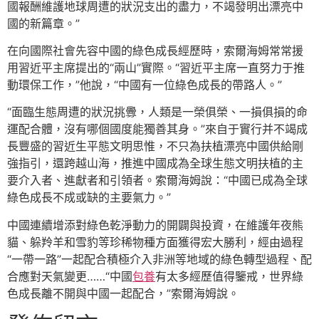
國報酬維護地球周遭的狀況支出的盡力，不竭發明出漂亮中
國的新篇章。”
在向國際社會先容中國的綠色成長經歷時，索爾海姆常常援
用習近平主席提出的“兩山”實際。“習近平主席一直努力于推
動環保工作，”他說，“中國有一位綠色成長的帶路人。”
“面臨生態周遭的狀況挑釁，人類是一榮俱榮、一損俱損的命
運配合體，沒有哪個國度能獨善其身。”來自于實行并不竭成
長豐盛的習近生平態文明思惟，不只為扶植漂亮中國供給剛
強指引，還跨越山海，推進中國成為全球生態文明扶植的主
要介入者、進獻者和引領者。索爾海姆說：“中國已成為全球
綠色成長不成或缺的主要氣力。”
中國連續增添對綠色乾淨動力的開闢與投資，在維護年夜熊
貓、躲羚羊和雪豹等珍稀物種方面獲得宏大勝利，經由過程
“一帶一路”一起配合積極介入非洲等地域的綠色轉型過程、配
合應對天氣變更……“中國
包養
有太多經歷值得鑒戒，世界綠
色成長離不開與中國一起配合，”索爾海姆說。