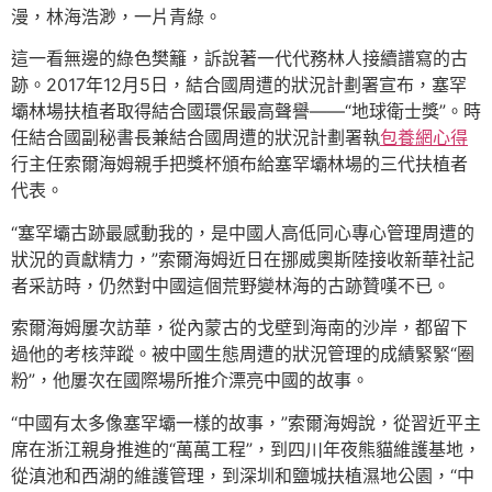
漫，林海浩渺，一片青綠。
這一看無邊的綠色樊籬，訴說著一代代務林人接續譜寫的古
跡。2017年12月5日，結合國周遭的狀況計劃署宣布，塞罕
壩林場扶植者取得結合國環保最高聲譽——“地球衛士獎”。時
任結合國副秘書長兼結合國周遭的狀況計劃署執
包養網心得
行主任索爾海姆親手把獎杯頒布給塞罕壩林場的三代扶植者
代表。
“塞罕壩古跡最感動我的，是中國人高低同心專心管理周遭的
狀況的貢獻精力，”索爾海姆近日在挪威奧斯陸接收新華社記
者采訪時，仍然對中國這個荒野變林海的古跡贊嘆不已。
索爾海姆屢次訪華，從內蒙古的戈壁到海南的沙岸，都留下
過他的考核萍蹤。被中國生態周遭的狀況管理的成績緊緊“圈
粉”，他屢次在國際場所推介漂亮中國的故事。
“中國有太多像塞罕壩一樣的故事，”索爾海姆說，從習近平主
席在浙江親身推進的“萬萬工程”，到四川年夜熊貓維護基地，
從滇池和西湖的維護管理，到深圳和鹽城扶植濕地公園，“中