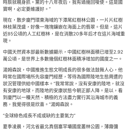
時辰就親身抓。黨的十八年夜后，我有過幾回唆使。這是國
寶啊，必定要維護好。”
現在，散步廈門環東海域的下潭尾紅樹林公園，一片片紅樹
林枝葉茂盛，好像一塊塊鑲嵌在海面上的翡翠。但是，這片
近85公頃的人工紅樹林，是在消散20多年后才在這片海域重
現。
中國天然資本部最新數據顯示，中國紅樹林面積已增至2.92
萬公頃，是世界上多數幾個紅樹林面積凈增加的國度之一。
湯姆森說，中國推進生態文明成長的很多做法鼓舞人心，他
時常在國際場所先容廈門經歷，等待為國際陸地生態周遭的
狀況管理供給中國樣本。“我常常說，沒有安康的陸地，就沒
有安康的地球，而陸地的安康狀態今朝正鄙人降。是以，看
到廈門以一種天然、積極的方法盡力實行其沿海城市的義
務，我覺得很是欣喜。”湯姆森說。
“全球綠色成長不成或缺的主要氣力”
夏季凌晨，河北省最北真個塞罕壩國度叢林公園，薄霧彌