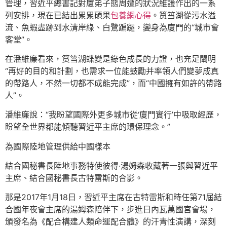
管理，習近平總書記對廈弟子態周遭的狀況維護作出的一系
列安排，現在已結出累累碩果
包養網心得
。筼筜湖從污水溢
流、魚蝦盡跡到水清岸綠、白鷺蹁躚，變身為廈門的“城市會
客堂”。
在潘維廉看來，筼筜湖蝶變是綠色成長的力證，也充足闡明
“再好的目的和計劃，也需求一位能鼓勵并率領人們變夢成真
的帶路人，不然一切都不成能完成”，而“中國擁有如許的帶路
人”。
潘維廉說：“我盼望國際外更多城市從‘廈門實行’中吸取經歷，
盼望全世界都能傾聽習近平主席的環保理念。”
為國際陸地管理供給中國樣本
結合國秘書長陸地事務特使彼得·湯姆森收藏著一張與習近平
主席、結合國秘書長古特雷斯的合影。
那是2017年1月18日，習近平主席在古特雷斯和時任第71屆結
合國年夜會主席的湯姆森陪伴下，步進日內瓦萬國宮會場，
頒發名為《配合構建人類命運配合體》的汗青性演講，深刻