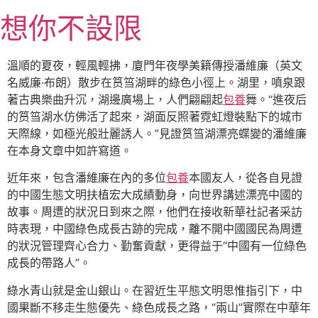
跳
想你不設限
至
主
要
溫順的夏夜，輕風輕拂，廈門年夜學美籍傳授潘維廉（英文
內
名威廉·布朗）散步在筼筜湖畔的綠色小徑上。湖里，噴泉跟
容
著古典樂曲升沉，湖邊廣場上，人們翩翩起
包養
舞。“進夜后
的筼筜湖水仿佛活了起來，湖面反照著霓虹燈裝點下的城市
天際線，如極光般壯麗誘人。”見證筼筜湖漂亮蝶變的潘維廉
在本身文章中如許寫道。
近年來，包含潘維廉在內的多位
包養
本國友人，從各自見證
的中國生態文明扶植宏大成績動身，向世界講述漂亮中國的
故事。周遭的狀況日到來之際，他們在接收新華社記者采訪
時表現，中國綠色成長古跡的完成，離不開中國國民為周遭
的狀況管理齊心合力、勤奮貢獻，更得益于“中國有一位綠色
成長的帶路人”。
綠水青山就是金山銀山。在習近生平態文明思惟指引下，中
國果斷不移走生態優先、綠色成長之路，“兩山”實際在中華年