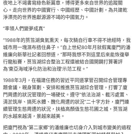
夜地上不竭書寫綠色新篇章，博得更多來自世界的追蹤關
心。走向世界的中國實行、中國經歷、中國計劃，為共建乾
淨漂亮的世界進獻源源不竭的中國氣力。
“率領人們變夢成真”
“1988年的筼筜湖臭氣熏天，每次騎自行車不得不途經時，我
城市用一塊濕布捂住鼻子。”自上世紀80年月就假寓廈門的潘
維廉向新華社記者回想道，“那時我想不到這里后來能恢復舉
行龍船賽，筼筜湖綜合整治工程還被結合國開闢打算署評
為‘東亞海域淨化防治和治理’示范工程。”
1988年3月，在福建任務的習近平同道掌管召開綜合管理專
題會議，親身策劃、安排和推進筼筜湖綜合管理，打響了廈
門周遭的狀況管理的一場硬仗。遵守“依法治湖、截污處置、
清淤筑岸、搞死水體、醜化周遭的狀況”二十字方針，廈門連
續管理生態周遭的狀況，扶植高顏值生態花圃之城，筼筜湖
的水越來越清，景越來越美。
把廈門視為“第二家鄉”的潘維廉也切身介入到城市變美的過程