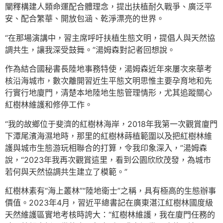
闡釋構建人類命運配合體理念，提出扶植耐久戰爭、廣泛平
安、配合繁華、開放包涵、乾淨漂亮的世界。
“在那場演講中，習主席呼吁扶植生態文明，提倡人與天然協
調共生，讓我深受鼓舞。”湯姆森對記者回想說。
作為結合國秘書長陸地事務特使，湯姆森近年來屢次來華考
核沿海城市，數次離開習近生平態文明思惟主要孕育地和先
行實行地廈門，清楚本地陸地生態管理情形，尤其追蹤關心
紅樹林維護和修停工作。
“我的故鄉位于斐濟的紅樹林海岸，2018年我第一次觀賞廈門
下潭尾濱海濕地時，那里的紅樹林蒔植範圍以及把紅樹林維
護與城市生態游玩相聯合的打算，令我印象深入，”湯姆森
說，“2023年我再次觀賞這里，看到公園欣欣茂發，為城市
若何與天然協調共生建立了模範。”
紅樹林素有“海上叢林”“陸地衛士”之稱，具有極高的生態辦事
價值。2023年4月，習近平總書記在廣東湛江紅樹林國度級
天然維護區實地考核時誇大：“紅樹林維護，我在廈門任務的