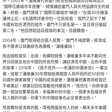
中。2002年，潘維廉代表廈門前去德國斯圖加特餐與加入
“國際花圃城市年夜賽”，傾情講述廈門人與天然協調共生的故
事。終極，廈門博得了“國際花圃城市”稱號。“在我30分鐘演
講停止后，6名國際評委中的一位告知我：‘我們之前不了解
中國有如許漂亮的城市。廈門不只排名第一，並且得分遠超
第二名。’”他回想起這段經過的事況，倍感驕傲。
2004年，廈門取得結合國人居獎。“廈門不竭證實，經濟成
長不需求以就義綠色為價格，”潘維廉說。
經由過程寫信、出版、拍攝短錄像，潘維廉多年來不斷向世
界分送朋友他在中國的所見所聞，講述漂亮中國、出色中國
的故事。2018年，《我不見外——老潘的中國來信》一書出
書，拔取了潘維廉30年間寫給美國度人與伴侶的近50封信，
向國外讀者展現了中國的成長變更。潘維廉把書寄送給習近
平總書記，總書記回信激勵他持續寫作，“我信任，你將會面
證一個加倍繁華提高、幸福美妙的中國，一個更多造福世界
和人類的中國，你筆下的中國故事也必定會更出色。”
昂首瞻仰是清爽的藍，環視周圍是怡人的綠。顛末多年連續