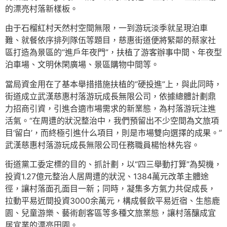
的漂亮村落新樣板。
由于石榴紅村天然村空間無限，一到游玩淡季就呈現泊車
難、就餐依序排列隊伍等題目，慈惠街道便將緊鄰的蔡家社
區打造為景區的“進戶年夜門”，扶植了游客辦事中間、年夜型
泊車場、文明休閑廣場、景區購物中間等。
當局資金用在了基本舉措措施扶植的“硬投進”上，與此同時，
街道成立武漢慈惠村落游玩成長無限公司，依據總體計劃鼎
力招商引資，引進合適市場需求的新業態，為村落游玩注進
活氣。“在周遭的狀況整治中，我們預留出不少空間為文旅項
目‘留白’，而終極引進什么項目，則是市場雙向選擇的成果。”
武漢慈惠村落游玩成長無限公司任務職員楊怡林先容。
街道黨工委定標的目的、抓計劃，以“四三舉動打算”為契機，
投資1.27億元整治人居周遭的狀況、1384萬元改革主體途
徑，讓村落面孔面目一新；同時，凝集多方氣力共促成長，
拉動平易近間投資3000余萬元，構成餐飲平易近宿、生態鹿
園、兒童游樂、藝術創客區等多種文旅業態，讓村落釀成宜
居宜業的漂亮田園。