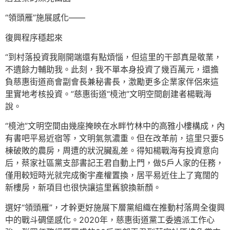
“領頭雁”施展感化——
復興程序穩起來
“到村落投資我剛開端還有點煩惱，但這里的干部真是敬業，
不遺餘力輔助我。此刻，我不單本身投資了幾百萬元，還擔
負慈惠街道商會副會長兼秘書長，激勵更多企業家伴侶來這
里實地考核投資。”慈惠街道“樈池”文明空間創建者楊戰海
說。
“樈池”文明空間由幾座掩映在水畔竹林中的高雅小樓構成，內
有書吧平易近宿等，文明氣氛濃重。但在改革前，這里只要5
棟破敗的農房，周遭的狀況臟亂差。得知楊戰海有投資意向
后，蔡家社區黨支部書記王君自動上門，做5戶人家的任務，
僅用較短時光就完成衡宇產權置換，居平易近住上了寬闊的
新樓房，新項目也很快讓這里舊貌換新顏。
選好“領頭雁”，才幹更好施展下層黨組織在推動村落周全復興
中的戰斗碉堡感化。2020年，慈惠街道黨工委遴派工作心