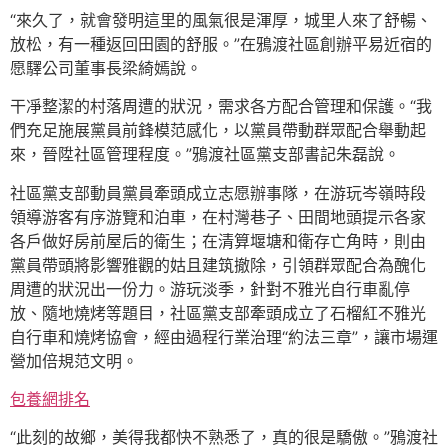
“來久了，就會發明這里的風氣很是渾厚，城里人來了舒暢、
放松，有一種返回田園的舒服。”在鴉渡社區創辦平易近宿的
愿驛公司董事長梁綺嫣說。
干凈整潔的村落周遭的狀況，需求各方配合管理和保護。“我
們充足施展黨員前鋒模范感化，以黨員帶動群眾配合舉動起
來，晉陞社區管理程度。”鴉渡社區黨支部書記朱磊說。
社區黨支部動員黨員牽頭成立志愿辦事隊，在游玩岑嶺時段
領導游客有序游覽和泊車，在村灣巷子、田間地頭提示各家
各戶做好房前屋后的衛生；在清算堰塘和衛存亡角時，則由
黨員帶頭將影響雅觀的姑且建筑撤除，引領群眾配合為醜化
周遭的狀況出一份力。游玩淡季，針對不雅光自行車亂停
放、隨地燒烤等題目，社區黨支部牽頭成立了石榴紅不雅光
自行車和燒烤協會，經由過程行業治理“約法三章”，讓市場運
營加倍規范文明。
包養網排名
“此刻的故鄉，美得我都快不熟悉了，真的很是驕傲。”鴉渡社