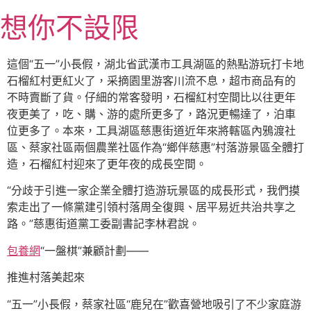
跳
想你不設限
至
主
要
這個“五一”小長假，湖北省武漢市工具湖區的熱點游玩打卡地
內
石榴紅村更紅火了，采摘園里游客川流不息，超市商品有的
容
不時賣斷了貨。仔細的常客發明，石榴紅村空間比以往更年
夜更美了，吃、購、游的處所更多了，路況更暢達了，泊車
位更多了。本來，工具湖區慈惠街道近年來將轄區內鴉渡社
區、蔡家社區兩個農業社區作為“鄉伴慈惠”村落游景區全體打
造，石榴紅村迎來了更年夜的成長空間。
“分歧于引進一家企業全體打造游玩景區的成長形式，我們摸
索走出了一條黨建引領村落周全復興、居平易近共治共享之
路。”慈惠街道黨工委副書記李林君說。
包養網
“一盤棋”兼顧計劃——
推進村落美起來
“五一”小長假，蔡家社區“鹿兒在”歡喜營地吸引了不少家庭游