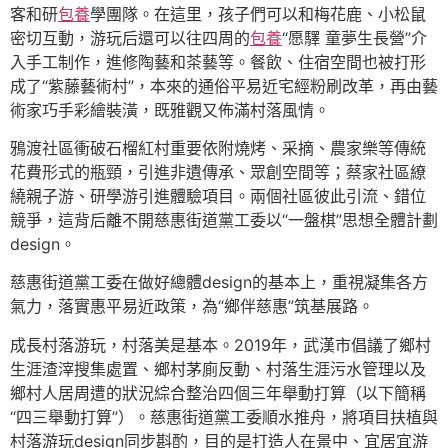
客和研
包養
學團隊。在這里，孩子們可以和梅花鹿、小松鼠
密切互動，游玩后還可以往四周的
包養
“愿驛 童夢生長營”介
入手工制作，進修陶藝和茶藝等。餐飲、住宿空間也被打形
成了“紫藤藝術村”，本來的通俗平易近宅經粉刷改革，再由藝
術家巧手彩繪裝潢，既雅觀又佈滿村落風情。
鴉渡社區衝破石榴紅村重要依附燒烤、采摘、農家樂等傳統
花費形式的瓶頸，引進非遺傳承、眾創空間等；蔡家社區繚
繞親子游、研學游引進體驗項目。兩個社區彼此引流、錯位
競爭，這背后離不開慈惠街道黨工委以“一盤棋”思想全體計劃
design。
慈惠街道黨工委在做好總體design的基本上，重視凝集各方
氣力，落實惠平易近政策，為“鄉伴慈惠”筑基展路。
成長村落游玩，村落美是基本。2019年，武漢市倡議了鄉村
生涯渣滓搜集處置、鄉村茅廁反動、村落生涯污水管理以及
鄉村人居周遭的狀況綜合整治四個三年舉動打算（以下簡稱
“四三舉動打算”）。慈惠街道黨工委順水推舟，將項目扶植與
村落游玩design同步斟酌，目的是打造人在景中、宜居宜游