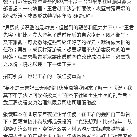
強、群眾任務經歷豐盛的80后干部王君到蔡家社區擔負黨支
部書記。一來這里，王君就下決計打硬仗，攻堅村落周遭的
狀況整治、成長形式轉型兩年夜“硬骨頭”。
“周遭的狀況整治是功德，但碰到的艱苦和阻力并不小。”王君
先容，好比，農人習氣了房前屋后的自家搭建，既不衛生、
又不雅觀，可要撤除這些曾經建好了的違建，就得做大批的
任務；再如，成長村落游玩，想要處理不少游客反應的泊車
困難，就需求勸告群眾讓出房前空位改建成泊車場，必需動
之以情、曉之以理，下一番工夫。
招商引資，也是王君的一項任務重點。
“要不是王書記三天兩端打德律風讓我回來了解一下狀況，我
真下不了決計回故鄉投資。”在蔡家社區土生土長的創業者、
武漢潤德福安康治理無限公司總司理張儀說。
張儀底本在北京某年夜型企業任務，在王君的幾回再三勸告
下，回籍考核并為故鄉成長投資：“真沒想到，比來幾年，故
鄉變更這么年夜、變得這么美，村落游玩業態越來越豐盛，
合適古代人的花費需求，我信任成長遠景會很好！”張儀感歎