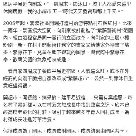
區居平易近向剛說，“一到周末、節沐日，城里人都愛來這里
休閑度假，我的小超市‘五一’時代天天發賣額都上千元。”
2005年起，鴉渡社區開端打造村落游特點村石榴紅村。比來
一兩年，景區擴大空間，向剛家被計劃進了“紫藤藝術村”范圍
內。經由過程當局同一實行的立面改革，向剛家的三層小樓
粉刷一新，在村里開藝術任務室的畫家又給他家外墻畫了墻
畫。紫藤花下，兒童在鄉下遊玩的圖景，與實際中紫藤花
亭、歡聲笑語的氣象相映成趣。
一看自家四周成了餐飲平易近宿區，人氣這么旺，底本在外
經商的向剛干脆把自家改革成“紫藤超市”，公然一到節沐日生
意旺盛得很。
開超市、開餐館、搞采摘、建平易近宿……只需有興趣愿，每
名村平易近都可以在村落文旅成長中找到致富之道。底本曾
經高度老齡化的村莊，吸引了越來越多年青人回村成長，為
村落成長注進芳華活氣。
保持成長為了國民、成長依附國民、成長結果由國民共享，