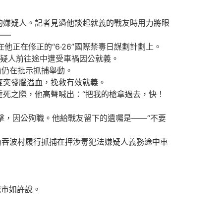
的嫌疑人。記者見過他談起就義的戰友時用力將眼
——
正在修正的“6·26”國際禁毒日謀劃計劃上。
嫌疑人前往途中遭受車禍因公就義。
前仍在批示抓捕舉動。
度突發腦溢血，挽救有效就義。
垂死之際，他高聲喊出：“把我的槍拿過去，快！
擊，因公殉職。他給戰友留下的遺囑是——“不要
鎮吞波村履行抓捕在押涉毒犯法嫌疑人義務途中車
城市如許說。