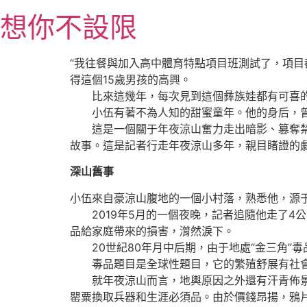
跳
想你不設限
至
主
要
“我往餐與加入高中體育特點項目班測試了，項目
內
得這個15歲男孩的高興。
容
比來這幾年，每次見到這個彝族娃都有可喜的
小伍有著不為人知的甜蜜童年。他的身后，曾
這是一個關于年夜涼山奮力走出暗影、篡奪禁毒
故事。這是記者行走年夜涼山多年，親目睹證的
深山舊事
小伍來自豪涼山腹地的一個小村落，熟悉他，源
2019年5月的一個夜晚，記者追隨他走了4
品給家庭帶來的損害，潸然淚下。
20世紀80年月中后期，由于地處“金三角”
毒品題目是全球性題目，它的繁殖舒展有社會
就年夜涼山而言，地輿原因之外還有汗青佈景。
罌粟換取兵器和生涯必須品。由於價錢昂揚，鴉片