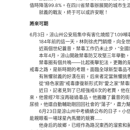
值時降落99.8%。在四川省禁毒辦展開的城市生
就義的戰友，終于可以或許安眠！
將來可期
6月3日，涼山州公安局集中有害化燒燬了1.09
184年前的這一天，林則徐虎門銷煙，向全世
近兩個世紀曩昔，禁毒工作仍未止步，“全國無
本年4月，涼山開啟禁毒防艾攻堅三年舉動，這
禁毒圈有個共鳴——比起衝擊犯法，更難的是讓
戒毒之路，是新時期的考題。面臨全球新型毒品不
有無懼就義的好漢在前，后來者定當無懼挑
從“綠色家園”戒毒康復新形式到“愛之家”禁
近日，記者見到了已經強戒6次的老賈，他在“
來，他曾經7年沒再碰過毒品。他搬離了曩昔的街
尿檢，他還自動輔助剛回回社會的“蕩子”，盡力幫
6月23日是涼山州中考績績公布的日子。小伍
能親眼看一場球星內馬爾的競賽……
他身后的故鄉，已經作為路況東西的溜索和藤梯