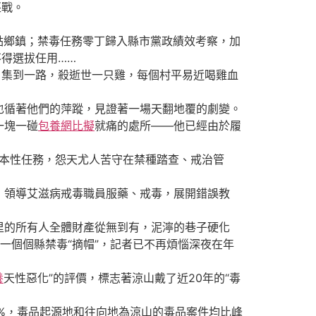
堅戰。
重點鄉鎮；禁毒任務零丁歸入縣市黨政績效考察，加
得選拔任用……
召集到一路，殺逝世一只雞，每個村平易近喝雞血
循著他們的萍蹤，見證著一場天翻地覆的劇變。
一塊一碰
包養網比擬
就痛的處所——他已經由於履
基本性任務，怨天尤人苦守在禁種踏查、戒治管
領導艾滋病戒毒職員服藥、戒毒，展開錯誤教
的所有人全體財產從無到有，泥濘的巷子硬化
一個個縣禁毒“摘帽”，記者已不再煩惱深夜在年
養
天性惡化”的評價，標志著涼山戴了近20年的“毒
4%，毒品起源地和往向地為涼山的毒品案件均比峰