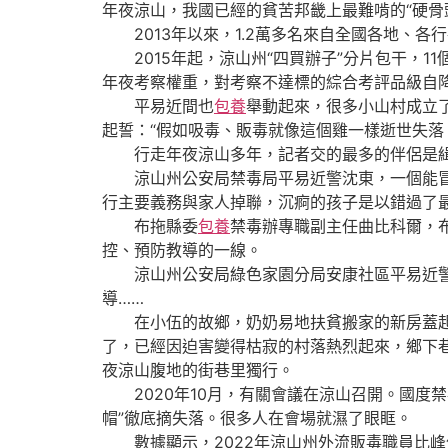
年夜涼山，我國已經的貧苦邦畿上最難啃的“硬骨
2013年以來，1.2萬多名來自全國各地、各
2015年起，涼山州“四買辦子”分片包干，1
年夜考察權重，對考察不達標的綜合考評品級自降
平易近間也
包養
舉動起來，很多小山村成立
起誓：“假如吸毒、販毒就像這個雞一樣逝世失落
行走年夜涼山多年，記者交的最多的伴侶是緝毒
涼山州公安局禁毒局平易近警沈東，一個能冒
行主要義務與家人掉聯，沉痾的孩子是以錯過了
布拖縣委
包養
禁毒辦專職副主任曲比科爾，布
控、預防教導的一線。
涼山州公安局綠色家園分局安康社區平易近警余
導……
在小伍的故鄉，奶奶易地扶貧搬家的新房蓋起來
了，已經因迫害變得枯寂的村落熱烈起來，鄉下巷
夜涼山腹地的街巷里獨行。
2020年10月，有關會議在涼山召開。國度禁
帽”徹底摘失落。很多人在會場就濕了眼眶。
數據顯示，2022年涼山州外流販毒職員比峰值