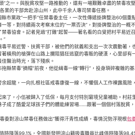
頭”之一。與脫貧攻堅一路推動的，還有一場艱難卓盡的禁毒攻
行各業的干部奔赴涼山州，此中千余人專司禁毒任務。
1個縣市黨政“一把手”任禁毒委主任，一次性傳遞掛牌整治60個
一等，對持續兩次考察末位的“一票否決”，對掛牌整治的一概不
了禁毒協會。記者見過“打雞”起誓——著名看的白叟把村平易近
。”
平易近警、扶貧干部，被他們的就義和支出一次次震動著，也
著橫飛的槍彈在山路上攔阻猖狂逃竄的毒販的硬漢，心里卻有
最佳醫治時光，落下殘疾。
拖縣禁毒“摘帽”前夜，他從緝毒一線“轉行”，投身瑣碎複雜的
超龍，一向扎根社區戒毒康復一線，不懼個人工作裸露風險，
了，小伍被歸入了低保，每月支付特別窘境兒童補助。村莊里
子成了酷愛足球孩子們的體能練習場……跟著一個個村落脫貧，
毒委對涼山禁毒任務做出“獲得汗青性成績，毒情況勢浮現根
包
時降落99.1%，全國新發明涼山籍吸毒職員比峰值時降落98.