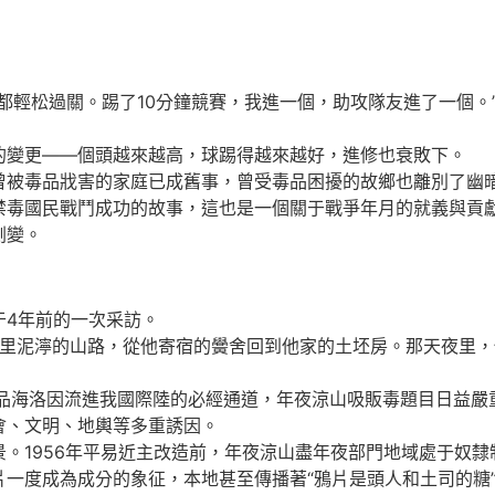
都輕松過關。踢了10分鐘競賽，我進一個，助攻隊友進了一個。
變更——個頭越來越高，球踢得越來越好，進修也衰敗下。
被毒品戕害的家庭已成舊事，曾受毒品困擾的故鄉也離別了幽
國民戰鬥成功的故事，這也是一個關于戰爭年月的就義與貢獻
劇變。
于4年前的一次采訪。
公里泥濘的山路，從他寄宿的黌舍回到他家的土坯房。那天夜里
毒品海洛因流進我國際陸的必經通道，年夜涼山吸販毒題目日益嚴
、文明、地輿等多重誘因。
1956年平易近主改造前，年夜涼山盡年夜部門地域處于奴隸制
一度成為成分的象征，本地甚至傳播著“鴉片是頭人和土司的糖