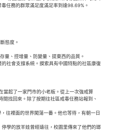
毒任務的群眾滿足度滿足率到達98.69%。
果斷態度。
存量、控增量、防變量、提東西的品質。
的社會支撐系統。摸索具有中國特點的社區康復
。
在當起了一家門市的小老板。從上一次強戒算
的時間找回來。除了按期往社區戒毒任務站報到、
，往裡面的世界闖蕩一番。他也等待，有朝一日
停學的放羊娃曾經遠往，校園里傳來了他們的瑯