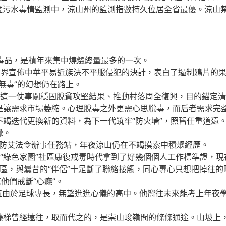
涯污水毒情監測中，涼山州的監測指數持久位居全省最優。涼山禁
噸毒品，是積年來集中燒燬總量最多的一次。
界宣佈中華平易近族決不平服侵犯的決計，表白了遏制鴉片的
毒”的幻想仍在路上。
一仗事關穩固脫貧攻堅結果、推動村落周全復興，目的錨定清
需求市場萎縮。心理脫毒之外更需心思脫毒，而后者需求完整
竭迭代更換新的資料，為下一代筑牢“防火墻”，照舊任重道遠
釁。
毒防艾法令辦事任務站，年夜涼山仍在不竭摸索中積聚經歷。
綠色家園”社區康復戒毒時代拿到了好幾個個人工作標準證，現
區，與曩昔的“伴侶”十足斷了聯絡接觸，同心專心只想把掉往
他們戒斷“心癮”。
由於足球專長，無望進進心儀的高中。他嚮往未來能考上年夜學
曾經遠往，取而代之的，是崇山峻嶺間的條條通途。山坡上，