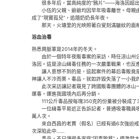
很多年后，當高純度的“鴉片”——海洛因超出
小伍的父親、爺爺均因早年吸毒離世。母親由於
成了“現實孤兒”，追隨奶奶長年夜。
那天，火塘里的光映照著白叟刻滿皺紋的面頰
浴血治毒
熟悉周脈軍是2014年的冬天。
由於一個特年夜販毒案的采訪，時任涼山州公安
洛因。這是涼山緝毒任務的一次嚴重戰果，也反
讓人意想不到的是，這起案件的幕后毒販竟是一
神讓人不冷而栗。毒品，就如許毀失落了一小我
此次采訪讓記者窺見了跨國販毒團體的冰山一角
運毒，運進我國境內后再分銷。
111公斤毒品按每塊350克的份量被分裝成了
一位緝毒平易近正告訴記者，普通吸毒職員吸食海
萬人次。
來自西昌的老賈（假名）已經有過6次強迫戒毒
次深陷此中……
毒品，不只讓很多家庭“因毒致貧”，還激發大