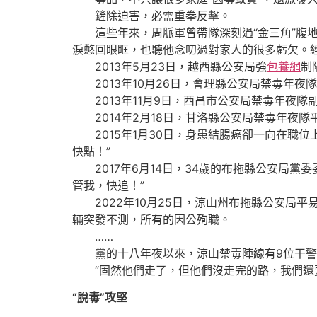
鏟除迫害，必需重拳反擊。
這些年來，周脈軍曾帶隊深刻過“金三角”腹地
淚憋回眼眶，也聽他念叨過對家人的很多虧欠。
2013年5月23日，越西縣公安局強
包養網
制
2013年10月26日，會理縣公安局禁毒年夜
2013年11月9日，西昌市公安局禁毒年夜隊
2014年2月18日，甘洛縣公安局禁毒年夜
2015年1月30日，身患結腸癌卻一向在職位
快點！”
2017年6月14日，34歲的布拖縣公安局黨
管我，快追！”
2022年10月25日，涼山州布拖縣公安局
輛突發不測，所有的因公殉職。
……
黨的十八年夜以來，涼山禁毒陣線有9位干警
“固然他們走了，但他們沒走完的路，我們還要
“脫毒”攻堅