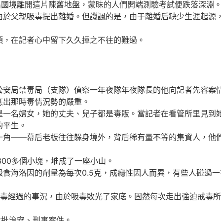
國境離開這片陳舊地盤，蒙昧的人們開端測驗考試便跌落深淵
父親吸毒提出離婚。但譏諷的是，由于離婚后缺少生涯起源，她
，在記者心中留下久久揮之不往的難過。
局禁毒局（支隊）偵察一年夜隊年夜隊長的他向記者先容案情。
應出那時毒情況勢的嚴重。
名婦女，她的丈夫、兒子都是毒販。當記者在看管所里見到她
的平生。
——幕后老板往往躲身境外，背后稀有量不等的集資人，他們出
300多個小塊，堆成了一座小山。
洛因的劑量為每次0.5克，成癮性因人而異，有些人碰過一次
經過的事況，由於吸毒敗光了家底。固然每次走出強迫戒毒所都
批治安、刑事案件。