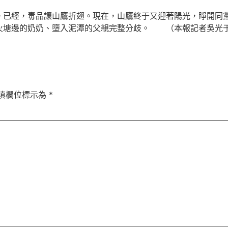
已經，毒品讓山鷹折翅。現在，山鷹終于又迎著陽光，睜開同
塘邊的奶奶、墮入泥潭的父親完整分歧。 （本報記者吳光
填欄位標示為
*