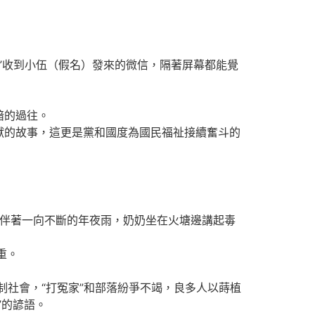
”收到小伍（假名）發來的微信，隔著屏幕都能覺
暗的過往。
的故事，這更是黨和國度為國民福祉接續奮斗的
，伴著一向不斷的年夜雨，奶奶坐在火塘邊講起毒
重。
社會，“打冤家”和部落紛爭不竭，良多人以蒔植
”的諺語。