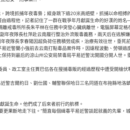
，跨境抓捕年夜毒梟；縱身跳下過20米高絕壁，抓捕以命相搏
經由過程他，記者記住了一群在戰爭年月獻誕生命的好漢的姓名
隔離戒毒所所長朱平林在任務中突發心臟病離世，電腦屏幕定格在他
隊副年夜隊長杜萍赴云南履行整治外流販毒義務，兩天后在逃解
副年夜隊長李春陽因超負荷任務積勞成疾，治療有效往世，垂死
隊平易近警蘭小強前去云南打點毒品案件時，因遠程波動、勞頓過
上保持到最后的涼山州公安局禁毒局平易近警沈開國分開人世。
委委員、政工室主任賈巴伍各在搜捕毒販的經過歷程中遭受開槍伏
平易近警吉爾約日、劉仕國、輔警聯保哈日三名同道在布拖縣地洛
獻誕生命。他們成了后來者前行的航標。
更果斷地走下往。”簡直每個緝毒平易近警談起就義的先輩，