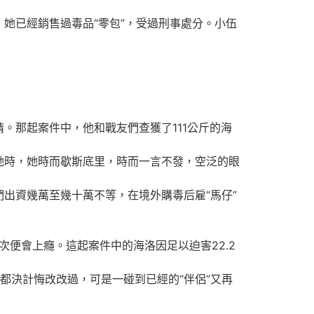
。
已經銷售過毒品“零包”，受過刑事處分。小伍
那起案件中，他和戰友們查獲了111公斤的海
時，她時而歇斯底里，時而一言不發，空泛的眼
資幾萬至幾十萬不等，在境外購毒后雇“馬仔”
便會上癮。這起案件中的海洛因足以迫害22.2
決計悔改改過，可是一碰到已經的“伴侶”又再