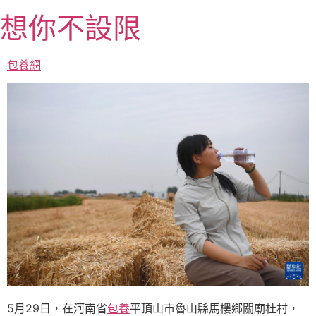
跳
想你不設限
至
主
要
包養網
內
容
5月29日，在河南省
包養
平頂山市魯山縣馬樓鄉關廟杜村，